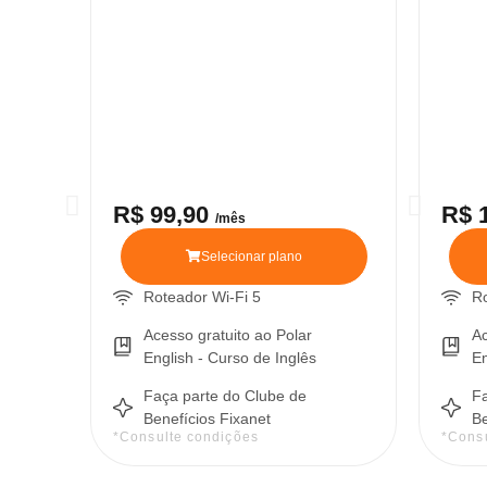
R$ 99,90
R$ 
/mês
Selecionar plano
Roteador Wi-Fi 5
Ro
Acesso gratuito ao Polar
Ac
English - Curso de Inglês
En
Faça parte do Clube de
Fa
Benefícios Fixanet
Be
*Consulte condições
*Cons