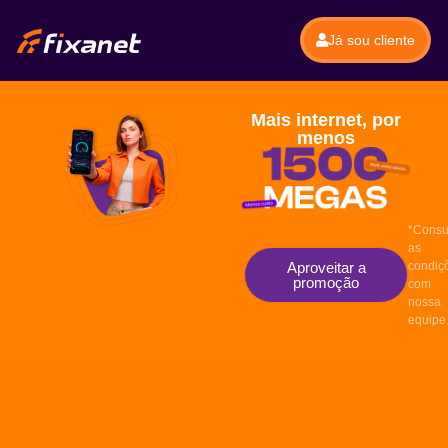
Já sou cliente
Mais internet, por
menos
*Consu
as
Aproveitar a
condiç
promoção
com
nossa
equipe